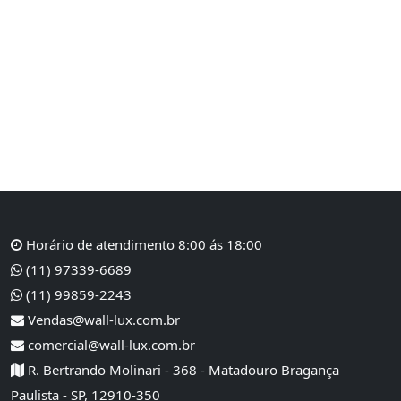
"Cada passo em direção à
segurança é um passo para um
futuro mais protegido e acessível
para todos.
Juntos, podemos construir um
ambiente mais seguro e
Horário de atendimento 8:00 ás 18:00
inclusivo."
(11) 97339-6689
(11) 99859-2243
Vendas@wall-lux.com.br
comercial@wall-lux.com.br
R. Bertrando Molinari - 368 - Matadouro Bragança
Paulista - SP, 12910-350