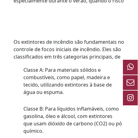
especialmente durante o verão, quando o risco
de incêndios aumenta devido a fatores como o
calor excessivo e o superaquecimento de
instalações elétricas. Com o aumento do número
de incêndios no Brasil, conforme registrado em
2024, a importância de medidas de prevenção
Os extintores de incêndio são fundamentais no
contra incêndios nunca foi tão evidente.
controle de focos iniciais de incêndio. Eles são
classificados em três categorias principais, de
acordo com o tipo de material envolvido no
Classe A: Para materiais sólidos e
incêndio:
combustíveis, como papel, madeira e
tecido, utilizando extintores à base de
água ou espuma.
Classe B: Para líquidos inflamáveis, como
gasolina, óleo e álcool, com extintores
que usam dióxido de carbono (CO2) ou pó
químico.