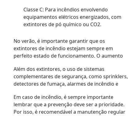
Classe C: Para incêndios envolvendo
equipamentos elétricos energizados, com
extintores de pó químico ou CO2.
No verão, é importante garantir que os
extintores de incêndio estejam sempre em
perfeito estado de funcionamento. O aumento
de temperaturas e o uso intenso de
Além dos extintores, o uso de sistemas
equipamentos elétricos, como ventiladores e ar-
complementares de segurança, como sprinklers,
condicionados, pode sobrecarregar as
detectores de fumaça, alarmes de incêndio e
instalações elétricas e causar curtos-circuitos,
sistemas hidráulicos preventivos, são essenciais
gerando incêndios. Além disso, materiais
Em caso de incêndio, é sempre importante
para garantir que qualquer incêndio seja
inflamáveis devem ser mantidos longe de fontes
lembrar que a prevenção deve ser a prioridade.
detectado rapidamente e controlado de maneira
de calor, como luz solar direta ou proximidade
Por isso, é recomendável a manutenção regular
eficiente.
com equipamentos elétricos.
dos extintores e das instalações elétricas e o
treinamento adequado para os ocupantes das
edificações.